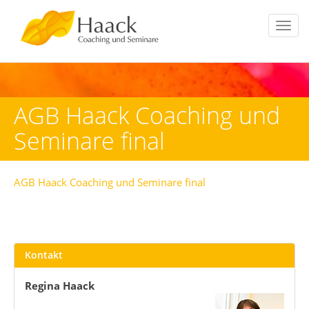
Toggl
navig
AGB Haack Coaching und
Seminare final
AGB Haack Coaching und Seminare final
Kontakt
Regina Haack