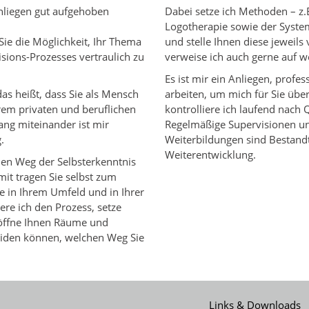
 Anliegen gut aufgehoben
Dabei setze ich Methoden – z.
Logotherapie sowie der Syste
ie die Möglichkeit, Ihr Thema
und stelle Ihnen diese jeweils v
sions-Prozesses vertraulich zu
verweise ich auch gerne auf w
Es ist mir ein Anliegen, profess
das heißt, dass Sie als Mensch
arbeiten, um mich für Sie übe
hrem privaten und beruflichen
kontrolliere ich laufend nac
ng miteinander ist mir
Regelmäßige Supervisionen un
.
Weiterbildungen sind Bestand
Weiterentwicklung.
 den Weg der Selbsterkenntnis
it tragen Sie selbst zum
te in Ihrem Umfeld und in Ihrer
ere ich den Prozess, setze
öffne Ihnen Räume und
heiden können, welchen Weg Sie
Links & Downloads