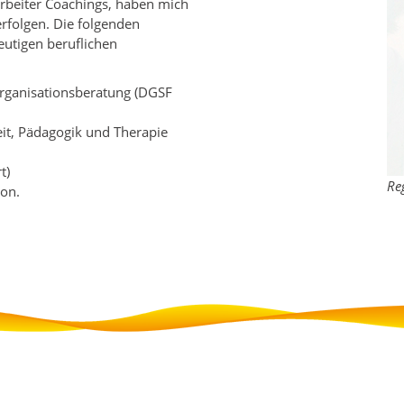
arbeiter Coachings, haben mich
erfolgen. Die folgenden
eutigen beruflichen
Organisationsberatung (DGSF
eit, Pädagogik und Therapie
t)
Re
ion.