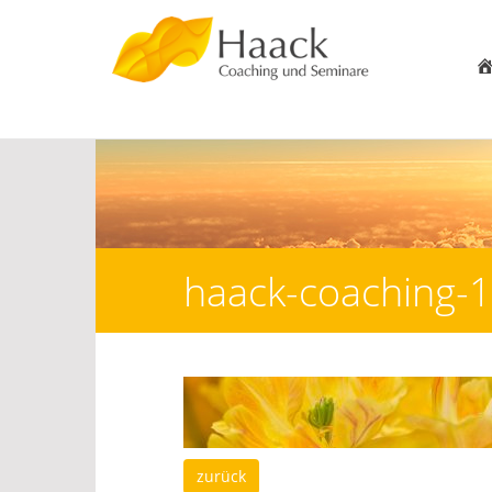
haack-coaching
zurück